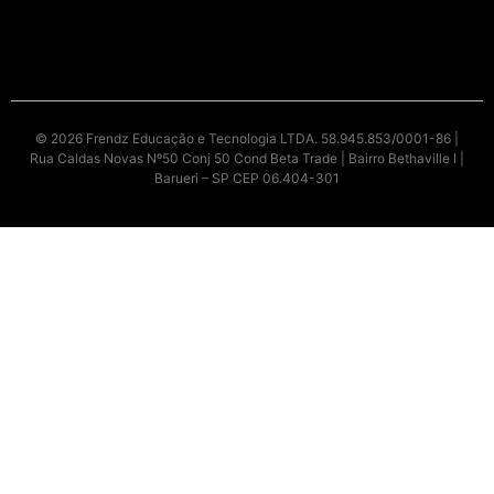
© 2026 Frendz Educação e Tecnologia LTDA. 58.945.853/0001-86 |
Rua Caldas Novas Nº50 Conj 50 Cond Beta Trade | Bairro Bethaville I |
Barueri – SP CEP 06.404-301